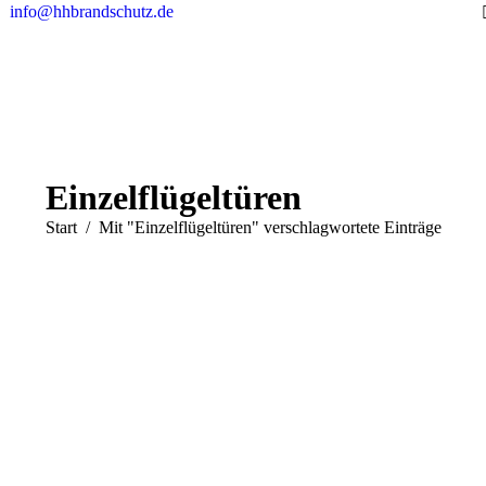
info@hhbrandschutz.de
Einzelflügeltüren
Sie befinden sich hier:
Start
Mit "Einzelflügeltüren" verschlagwortete Einträge